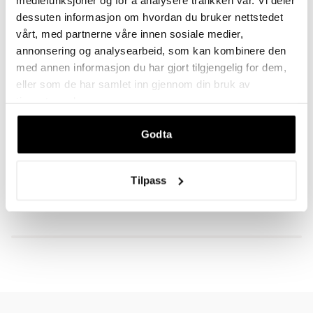
dessuten informasjon om hvordan du bruker nettstedet
vårt, med partnerne våre innen sosiale medier,
annonsering og analysearbeid, som kan kombinere den
med annen informasjon du har gjort tilgjengelig for dem,
eller som de har samlet inn gjennom din bruk av
tjenestene deres.
BESKRIVELSE
Godta
DU VIL KANSKJE OGSÅ LIKE
Tilpass