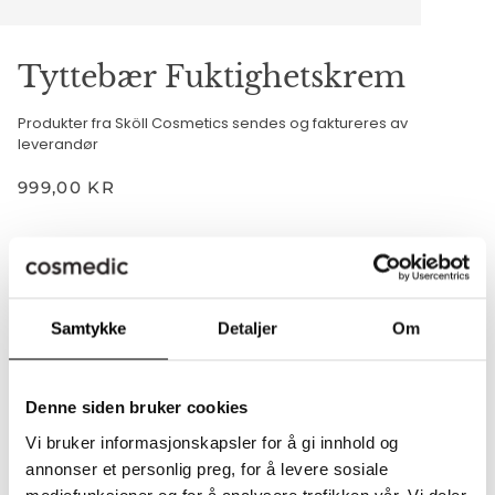
Tyttebær Fuktighetskrem
Produkter fra Sköll Cosmetics sendes og faktureres av
leverandør
999,00 KR
Full
STØRRELSE
FULL
5ML - PRØVE
Samtykke
Detaljer
Om
−
+
Denne siden bruker cookies
Vi bruker informasjonskapsler for å gi innhold og
Legger til i handlekurven
Lagt til i handlekurven
annonser et personlig preg, for å levere sosiale
LEGG I HANDLEKURVEN
•
999,00 KR
mediefunksjoner og for å analysere trafikken vår. Vi deler