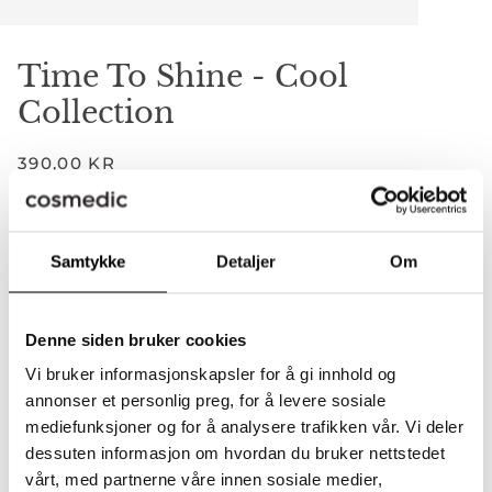
Time To Shine - Cool
Collection
390,00 KR
−
+
Samtykke
Detaljer
Om
Legger til i handlekurven
Lagt til i handlekurven
Denne siden bruker cookies
LEGG I HANDLEKURVEN
•
390,00 KR
Vi bruker informasjonskapsler for å gi innhold og
annonser et personlig preg, for å levere sosiale
mediefunksjoner og for å analysere trafikken vår. Vi deler
dessuten informasjon om hvordan du bruker nettstedet
vårt, med partnerne våre innen sosiale medier,