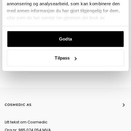
annonsering og analysearbeid, som kan kombinere den
BESKRIVELSE
med annen informasjon du har gjort tilgjengelig for dem,
eller som de har samlet inn gjennom din bruk av
tjenestene deres.
DU VIL KANSKJE OGSÅ LIKE
Godta
Tilpass
COSMEDIC AS
Litt tekst om Cosmedic
Org.nr: 985 074 054 MVA