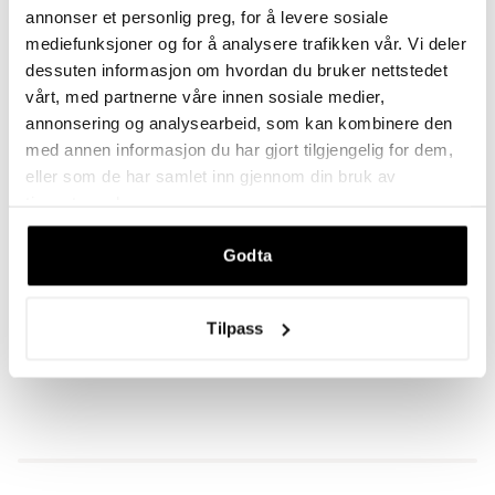
annonser et personlig preg, for å levere sosiale
mediefunksjoner og for å analysere trafikken vår. Vi deler
Legger til i handlekurven
Lagt til i handlekurven
dessuten informasjon om hvordan du bruker nettstedet
LEGG I HANDLEKURVEN
•
1.399,00 KR
vårt, med partnerne våre innen sosiale medier,
annonsering og analysearbeid, som kan kombinere den
med annen informasjon du har gjort tilgjengelig for dem,
eller som de har samlet inn gjennom din bruk av
tjenestene deres.
BESKRIVELSE
Godta
Tilpass
DU VIL KANSKJE OGSÅ LIKE