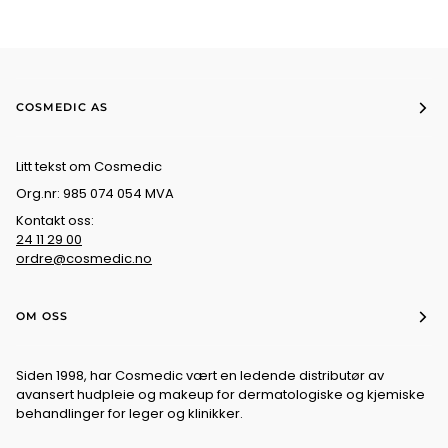
COSMEDIC AS
Litt tekst om Cosmedic
Org.nr: 985 074 054 MVA
Kontakt oss:
24 11 29 00
ordre@cosmedic.no
OM OSS
Siden 1998, har Cosmedic vært en ledende distributør av
avansert hudpleie og makeup for dermatologiske og kjemiske
behandlinger for leger og klinikker.