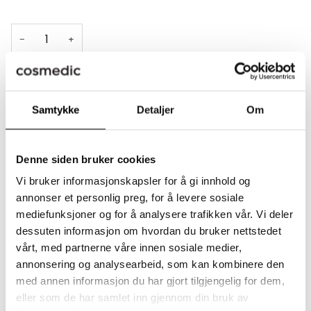
−
+
Legger til i handlekurven
Lagt til i handlekurven
Samtykke
Detaljer
Om
UTSOLGT
•
540,00 KR
Denne siden bruker cookies
Vi bruker informasjonskapsler for å gi innhold og
annonser et personlig preg, for å levere sosiale
mediefunksjoner og for å analysere trafikken vår. Vi deler
BESKRIVELSE
dessuten informasjon om hvordan du bruker nettstedet
vårt, med partnerne våre innen sosiale medier,
annonsering og analysearbeid, som kan kombinere den
DU VIL KANSKJE OGSÅ LIKE
med annen informasjon du har gjort tilgjengelig for dem,
eller som de har samlet inn gjennom din bruk av