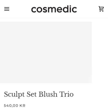
Hopp
til
Ha
innhold
Sculpt Set Blush Trio
540,00 KR