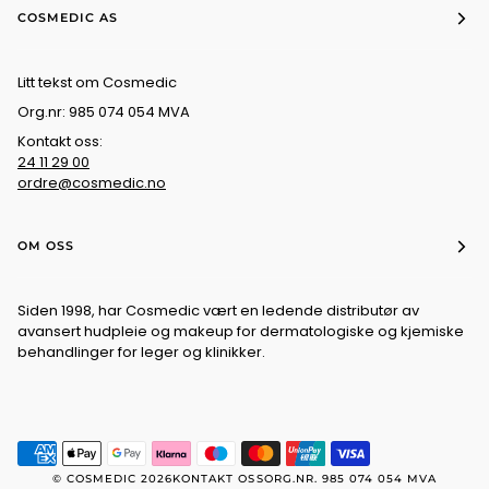
COSMEDIC AS
Litt tekst om Cosmedic
Org.nr: 985 074 054 MVA
Kontakt oss:
24 11 29 00
ordre@cosmedic.no
OM OSS
Siden 1998, har Cosmedic vært en ledende distributør av
avansert hudpleie og makeup for dermatologiske og kjemiske
behandlinger for leger og klinikker.
©
COSMEDIC
2026
KONTAKT OSS
ORG.NR. 985 074 054 MVA