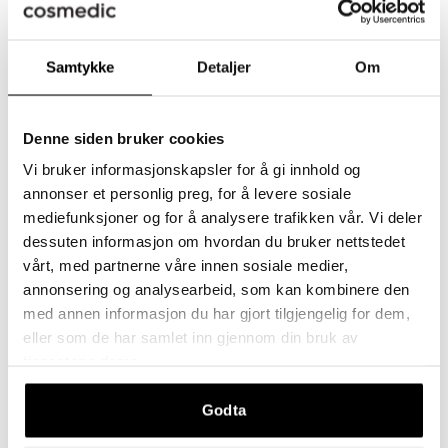
NATURAL FAIR
NATURAL LIGHT
Samtykke
Detaljer
Om
NATURAL MEDIUM
NATURAL DARK
TAWNY LIGHT
TAWNY MEDIUM
CHESTNUT LIGHT
Denne siden bruker cookies
CHESTNUT MEDIUM
COCOA LIGHT
Vi bruker informasjonskapsler for å gi innhold og
annonser et personlig preg, for å levere sosiale
COCOA MEDIUM
BEIGE
BEIGE FAIR
mediefunksjoner og for å analysere trafikken vår. Vi deler
dessuten informasjon om hvordan du bruker nettstedet
TAWNY FAIR
COCOA
vårt, med partnerne våre innen sosiale medier,
annonsering og analysearbeid, som kan kombinere den
med annen informasjon du har gjort tilgjengelig for dem,
−
+
eller som de har samlet inn gjennom din bruk av
tjenestene deres.
Legger til i handlekurven
Lagt til i handlekurven
Godta
LEGG I HANDLEKURVEN
•
665,00 KR