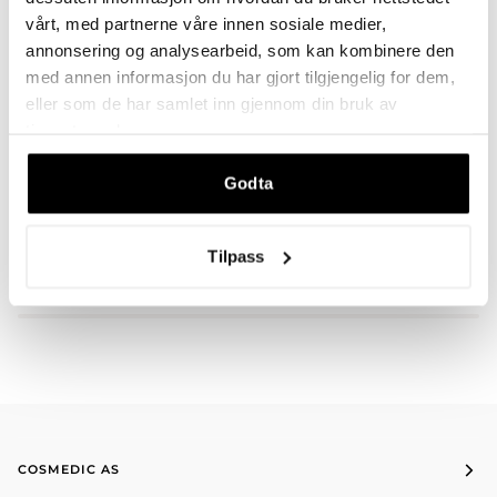
vårt, med partnerne våre innen sosiale medier,
annonsering og analysearbeid, som kan kombinere den
med annen informasjon du har gjort tilgjengelig for dem,
BESKRIVELSE
eller som de har samlet inn gjennom din bruk av
tjenestene deres.
Godta
DU VIL KANSKJE OGSÅ LIKE
Tilpass
COSMEDIC AS