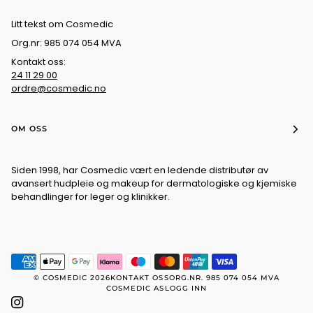
Litt tekst om Cosmedic
Org.nr: 985 074 054 MVA
Kontakt oss:
24 11 29 00
ordre@cosmedic.no
OM OSS
Siden 1998, har Cosmedic vært en ledende distributør av
avansert hudpleie og makeup for dermatologiske og kjemiske
behandlinger for leger og klinikker.
©
COSMEDIC
2026
KONTAKT OSS
ORG.NR. 985 074 054 MVA
COSMEDIC AS
LOGG INN