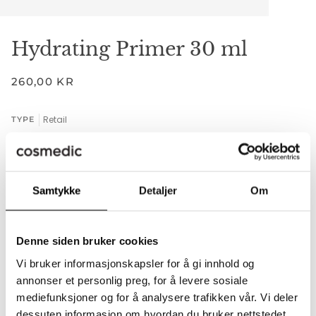
Hydrating Primer 30 ml
260,00 KR
Retail
TYPE
RETAIL
Samtykke
Detaljer
Om
−
+
Denne siden bruker cookies
Legger til i handlekurven
Lagt til i handlekurven
Vi bruker informasjonskapsler for å gi innhold og
LEGG I HANDLEKURVEN
•
260,00 KR
annonser et personlig preg, for å levere sosiale
mediefunksjoner og for å analysere trafikken vår. Vi deler
dessuten informasjon om hvordan du bruker nettstedet