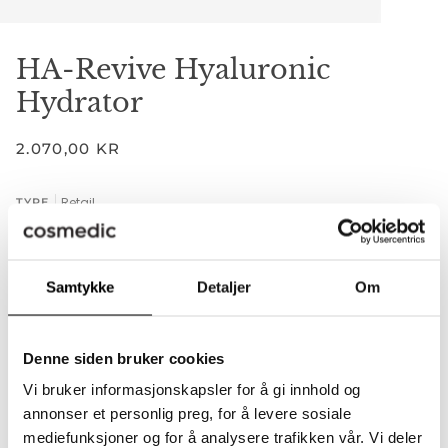
HA-Revive Hyaluronic
Hydrator
2.070,00 KR
Retail
TYPE
RETAIL
Samtykke
Detaljer
Om
−
+
Denne siden bruker cookies
Vi bruker informasjonskapsler for å gi innhold og
Legger til i handlekurven
Lagt til i handlekurven
annonser et personlig preg, for å levere sosiale
LEGG I HANDLEKURVEN
•
2.070,00 KR
mediefunksjoner og for å analysere trafikken vår. Vi deler