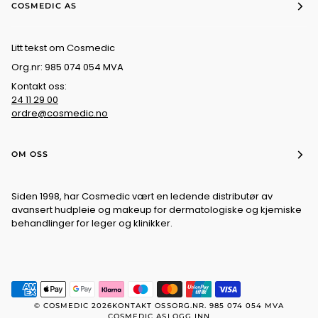
COSMEDIC AS
Litt tekst om Cosmedic
Org.nr: 985 074 054 MVA
Kontakt oss:
24 11 29 00
ordre@cosmedic.no
OM OSS
Siden 1998, har Cosmedic vært en ledende distributør av
avansert hudpleie og makeup for dermatologiske og kjemiske
behandlinger for leger og klinikker.
©
COSMEDIC
2026
KONTAKT OSS
ORG.NR. 985 074 054 MVA
COSMEDIC AS
LOGG INN