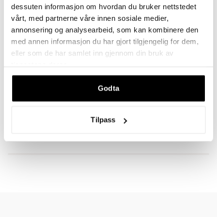
dessuten informasjon om hvordan du bruker nettstedet
vårt, med partnerne våre innen sosiale medier,
annonsering og analysearbeid, som kan kombinere den
med annen informasjon du har gjort tilgjengelig for dem,
eller som de har samlet inn gjennom din bruk av
BESKRIVELSE
tjenestene deres.
Godta
DU VIL KANSKJE OGSÅ LIKE
Tilpass