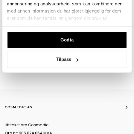
annonsering og analysearbeid, som kan kombinere den
BESKRIVELSE
med annen informasjon du har gjort tilgjengelig for dem,
eller som de har samlet inn gjennom din bruk av
tjenestene deres.
DU VIL KANSKJE OGSÅ LIKE
Godta
Tilpass
COSMEDIC AS
Litt tekst om Cosmedic
Org.nr: 985 074 054 MVA