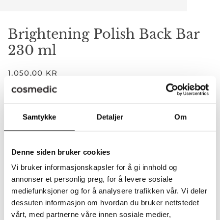
Brightening Polish Back Bar
230 ml
1.050,00 KR
−
+
Samtykke
Detaljer
Om
Legger til i handlekurven
Lagt til i handlekurven
Denne siden bruker cookies
LEGG I HANDLEKURVEN
•
1.050,00 KR
Vi bruker informasjonskapsler for å gi innhold og
annonser et personlig preg, for å levere sosiale
mediefunksjoner og for å analysere trafikken vår. Vi deler
dessuten informasjon om hvordan du bruker nettstedet
vårt, med partnerne våre innen sosiale medier,