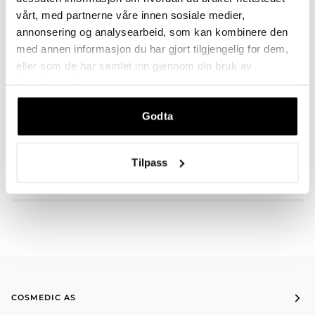
vårt, med partnerne våre innen sosiale medier,
annonsering og analysearbeid, som kan kombinere den
med annen informasjon du har gjort tilgjengelig for dem,
BESKRIVELSE
eller som de har samlet inn gjennom din bruk av
tjenestene deres.
Godta
DU VIL KANSKJE OGSÅ LIKE
Tilpass
COSMEDIC AS