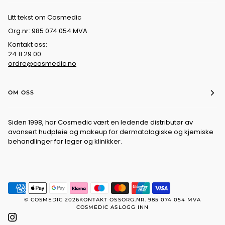
Litt tekst om Cosmedic
Org.nr: 985 074 054 MVA
Kontakt oss:
24 11 29 00
ordre@cosmedic.no
OM OSS
Siden 1998, har Cosmedic vært en ledende distributør av
avansert hudpleie og makeup for dermatologiske og kjemiske
behandlinger for leger og klinikker.
©
COSMEDIC
2026
KONTAKT OSS
ORG.NR. 985 074 054 MVA
COSMEDIC AS
LOGG INN