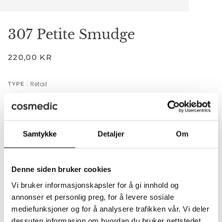
307 Petite Smudge
220,00 KR
Retail
TYPE
RETAIL
Samtykke
Detaljer
Om
−
+
Denne siden bruker cookies
Legger til i handlekurven
Lagt til i handlekurven
Vi bruker informasjonskapsler for å gi innhold og
UTSOLGT
•
220,00 KR
annonser et personlig preg, for å levere sosiale
mediefunksjoner og for å analysere trafikken vår. Vi deler
dessuten informasjon om hvordan du bruker nettstedet