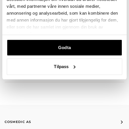
vårt, med partnerne våre innen sosiale medier,
annonsering og analysearbeid, som kan kombinere den
med annen informasjon du har gjort tilgjengelig for dem,
BESKRIVELSE
eller som de har samlet inn gjennom din bruk av
tjenestene deres.
Godta
DU VIL KANSKJE OGSÅ LIKE
Tilpass
COSMEDIC AS