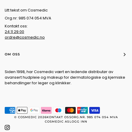
Litt tekst om Cosmedic
Org.nr: 985 074 054 MVA
Kontakt oss:
24 11 29 00
ordre@cosmedic.no
OM OSS
Siden 1998, har Cosmedic vært en ledende distributør av
avansert hudpleie og makeup for dermatologiske og kjemiske
behandlinger for leger og klinikker.
©
COSMEDIC
2026
KONTAKT OSS
ORG.NR. 985 074 054 MVA
COSMEDIC AS
LOGG INN