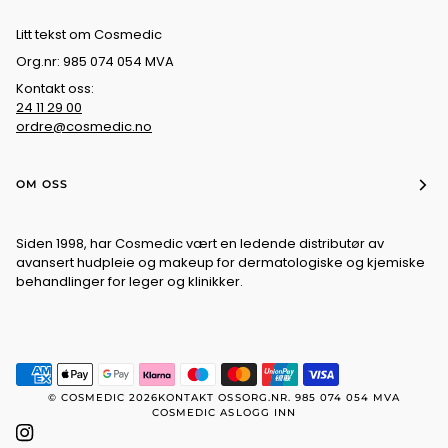
Litt tekst om Cosmedic
Org.nr: 985 074 054 MVA
Kontakt oss:
24 11 29 00
ordre@cosmedic.no
OM OSS
Siden 1998, har Cosmedic vært en ledende distributør av
avansert hudpleie og makeup for dermatologiske og kjemiske
behandlinger for leger og klinikker.
©
COSMEDIC
2026
KONTAKT OSS
ORG.NR. 985 074 054 MVA
COSMEDIC AS
LOGG INN