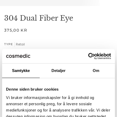
304 Dual Fiber Eye
375,00 KR
Retail
TYPE
RETAIL
Samtykke
Detaljer
Om
−
+
Denne siden bruker cookies
Legger til i handlekurven
Lagt til i handlekurven
Vi bruker informasjonskapsler for å gi innhold og
LEGG I HANDLEKURVEN
•
375,00 KR
annonser et personlig preg, for å levere sosiale
mediefunksjoner og for å analysere trafikken vår. Vi deler
dessuten informasjon om hvordan du bruker nettstedet