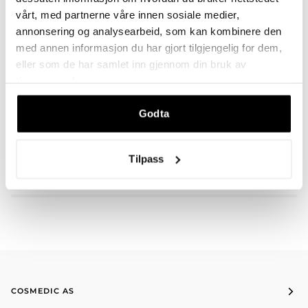
vårt, med partnerne våre innen sosiale medier,
annonsering og analysearbeid, som kan kombinere den
med annen informasjon du har gjort tilgjengelig for dem,
BESKRIVELSE
eller som de har samlet inn gjennom din bruk av
tjenestene deres.
Godta
DU VIL KANSKJE OGSÅ LIKE
Tilpass
COSMEDIC AS